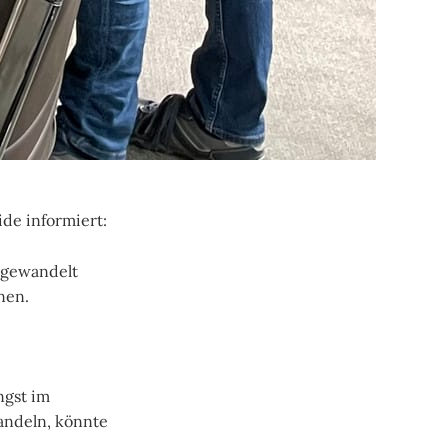
de informiert:
mgewandelt
nen.
ngst im
andeln, könnte