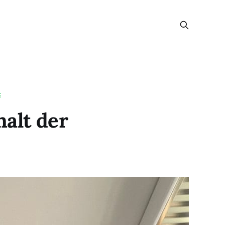
E
halt der