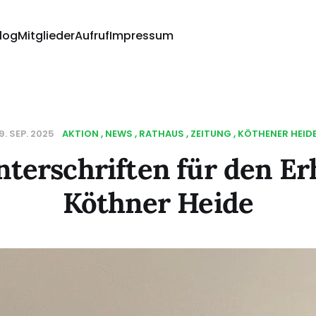
log
Mitglieder
Aufruf
Impressum
9. SEP. 2025
AKTION
NEWS
RATHAUS
ZEITUNG
KÖTHENER HEID
terschriften für den Er
Köthner Heide