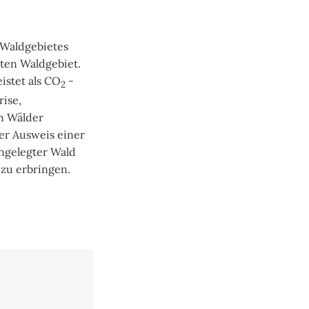
 Waldgebietes
mten Waldgebiet.
istet als CO
-
2
ise,
n Wälder
er Ausweis einer
angelegter Wald
 zu erbringen.