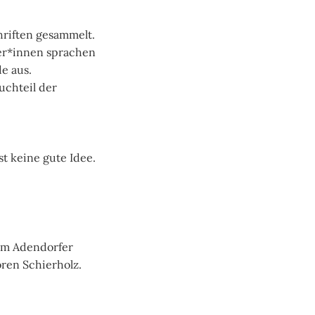
riften gesammelt.
er*innen sprachen
e aus.
uchteil der
t keine gute Idee.
.
 im Adendorfer
ren Schierholz.