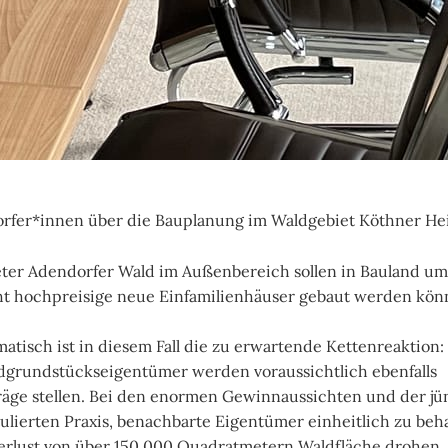
rfer*innen über die Bauplanung im Waldgebiet Köthner Hei
ter Adendorfer Wald im Außenbereich sollen in Bauland u
ht hochpreisige neue Einfamilienhäuser gebaut werden kön
atisch ist in diesem Fall die zu erwartende Kettenreaktion:
grundstückseigentümer werden voraussichtlich ebenfalls
ge stellen. Bei den enormen Gewinnaussichten und der jü
lierten Praxis, benachbarte Eigentümer einheitlich zu beh
Verlust von über 150.000 Quadratmetern Waldfläche drohen.