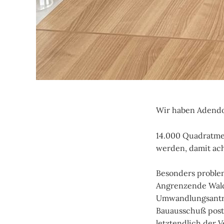
Wir haben Adendo
14.000 Quadratme
werden, damit ac
Besonders problem
Angrenzende Wald
Umwandlungsanträ
Bauausschuß postu
letztendlich der 