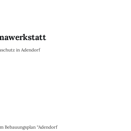
imawerkstatt
aschutz in Adendorf
zum Bebauungsplan “Adendorf