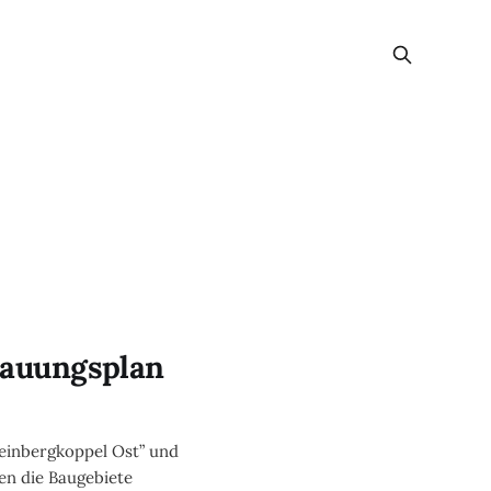
bauungsplan
teinbergkoppel Ost” und
n die Baugebiete