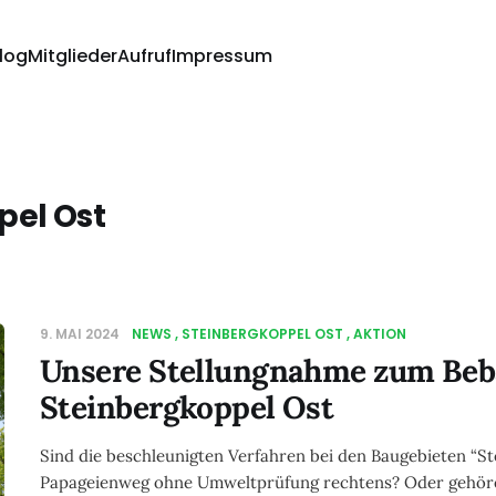
log
Mitglieder
Aufruf
Impressum
pel Ost
9. MAI 2024
NEWS
STEINBERGKOPPEL OST
AKTION
Unsere Stellungnahme zum Be
Steinbergkoppel Ost
Sind die beschleunigten Verfahren bei den Baugebieten “S
Papageienweg ohne Umweltprüfung rechtens? Oder gehöre