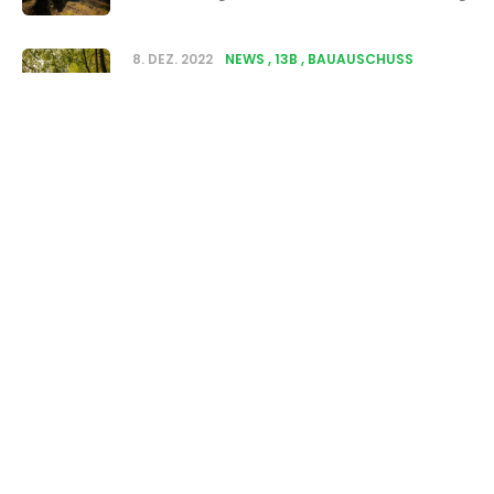
8. DEZ. 2022
NEWS
13B
BAUAUSCHUSS
Nun auch die CDU ...
Episode
27. NOV. 2022
NEWS
BAUAUSCHUSS
13B
KÖTHENER HEIDE
8. AUG. 2026
-10s
+30s
1x
Ein erster Erfolg !
00:00:00
00:00:00
Login
Datenschutzerklärung